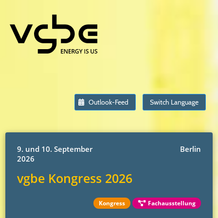
Outlook-Feed
Switch Language
9. und 10. September
Berlin
2026
vgbe Kongress 2026
Kongress
Fachausstellung